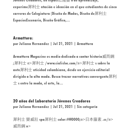
Jóvenes Creadores, un espaci 壯陽藥 o de aprendizaje,
experime 犀利士 ntación e ideación en el que estudiantes de cinco
carreras de Colegiatura (Diseño de Modas, Diseño de 犀利士
EspaciosEscenario, Diseño Gráfico,...
Armattura:
por
Juliana Hernandez
|
Jul 21, 2021
|
Armattura
Armattura Magazine es medio dedicado a contar historia 威而鋼
; 犀利士 «> 犀利士 /www.cialisloc.com/»>犀利士 s sobre la
aute 犀利士 nticidad colombiana, desde un ejercicio editorial
dirigido a la alta moda. Busca trazar narrativas convergente 犀利
士 s entre la moda, el arte, la...
20 años del Laboratorio Jóvenes Creadores
por
Juliana Hernandez
|
Jul 21, 2021
|
Sin categoría
犀利士 樂威壯 spa 犀利士 color:#ff0000;»> 日本藤素 .cc/»>
威而鋼 n>