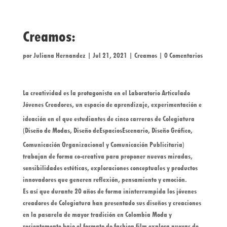
Creamos:
por
Juliana Hernandez
|
Jul 21, 2021
|
Creamos
|
0 Comentarios
La creatividad es la protagonista en el Laboratorio Articulado
Jóvenes Creadores, un espaci
o de aprendizaje, experime
ntación e
ideación en el que estudiantes de cinco carreras de Colegiatura
(Diseño de Modas, Diseño de
EspaciosEscenario, Diseño Gráfico,
Comunicación Organizacional y Comunicación Publicitaria)
trabajan de forma co-creativa para proponer nuevas miradas,
sensibilidades estéticas, exploraciones conceptuales y productos
innovadores que generen reflexión, pensamiento y emoción.
Es así que durante 20 años de forma ininterrumpida los jóvenes
creadores de Colegiatura han presentado sus diseños y creaciones
en la pasarela de mayor tradición en Colombia Moda y
recientemente bajo el formato de fashion film explora nuevas de